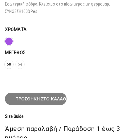
151,20€.
Εσωτερική φόδρα. Κλείσιμο στο πίσω μέρος με φερμουάρ.
ΣΥΝΘΕΣΗ
100%Pes
ΧΡΏΜΑΤΑ
ΜΈΓΕΘΟΣ
50
54
ΠΡΟΣΘΉΚΗ ΣΤΟ ΚΑΛΆΘΙ
Size Guide
Άμεση παραλαβή / Παράδoση 1 έως 3
ημέρες