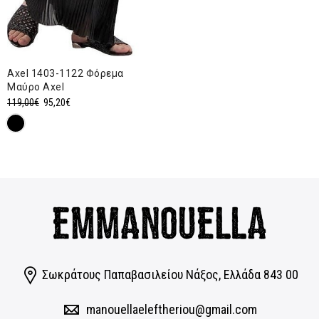
Axel 1403-1122 Φόρεμα
Μαύρο Axel
Original
Η
119,00
€
95,20
€
price
τρέχουσα
was:
τιμή
119,00€.
είναι:
95,20€.
Σωκράτους Παπαβασιλείου Νάξος, Eλλάδα 843 00
manouellaeleftheriou@gmail.com