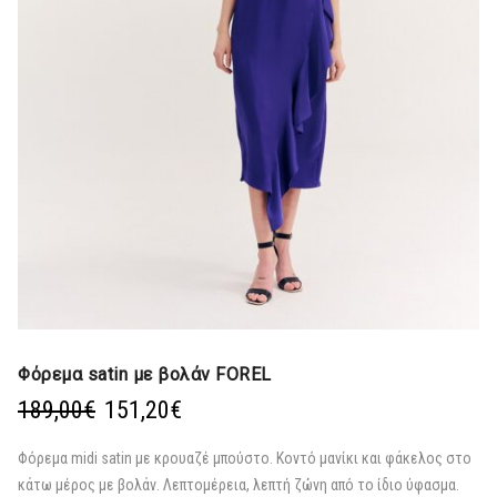
Φόρεμα satin με βολάν FOREL
Original
Η
189,00
€
151,20
€
price
τρέχουσα
was:
τιμή
Φόρεμα midi satin με κρουαζέ μπούστο. Κοντό μανίκι και φάκελος στο
189,00€.
είναι:
κάτω μέρος με βολάν. Λεπτομέρεια, λεπτή ζώνη από το ίδιο ύφασμα.