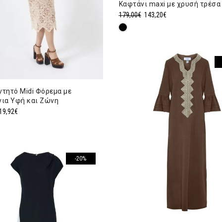
Καφτάνι maxi με χρυσή τρέσα
Original
Η
179,00
€
143,20
€
price
τρέχουσα
was:
τιμή
179,00€.
είναι:
143,20€.
ντητό Midi Φόρεμα με
νια Υφή και Ζώνη
iginal
Η
19,92
€
ice
τρέχουσα
s:
τιμή
9,90€.
είναι:
119,92€.
-20%