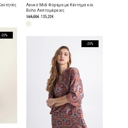
Κεντητές
Λευκό Midi Φόρεμα με Κέντημα και
Boho Λεπτομέρειες
Original
Η
169,00
€
135,20
€
price
τρέχουσα
was:
τιμή
-20%
169,00€.
είναι:
135,20€.
-20%