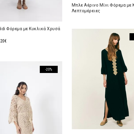
Μπλε Αέρινο Μίνι Φόρεμα με 
Λεπτομέρειες
idi Φόρεμα με Κυκλικά Χρυσά
ginal
Η
,20
€
ce
τρέχουσα
:
τιμή
00€.
είναι:
71,20€.
-20%