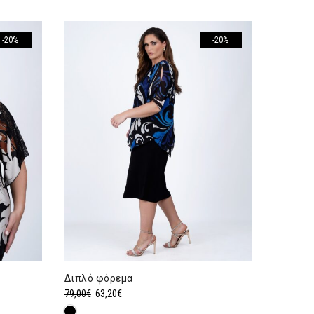
-20%
-20%
Διπλό φόρεμα
Original
Η
79,00
€
63,20
€
price
τρέχουσα