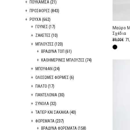
ΠΟΥΚΑΜΙΣΑ
(21)
ΠΡΟΣΦΟΡΕΣ
(843)
ΡΟΥΧΑ
(662)
ΓΟΥΝΕΣ
(17)
Μαύρο M
Σχέδια
ΖΑΚΕΤΕΣ
(10)
Ori
89,00
€
71
ΜΠΛΟΥΖΕΣ
(120)
pri
ΒΡΑΔΥΝΑ ΤΟΠ
(61)
was
ΚΑΘΗΜΕΡΙΝΕΣ ΜΠΛΟΥΖΕΣ
(74)
89,
ΜΠΟΥΦΑΝ
(24)
ΟΛΟΣΩΜΕΣ ΦΟΡΜΕΣ
(6)
ΠΑΛΤΟ
(17)
ΠΑΝΤΕΛΟΝΙΑ
(30)
ΣΥΝΟΛΑ
(32)
ΤΑΓΙΕΡ ΚΑΙ ΣΑΚΑΚΙΑ
(40)
ΦΟΡΕΜΑΤΑ
(237)
ΒΡΑΔΥΝΑ ΦΟΡΕΜΑΤΑ
(158)