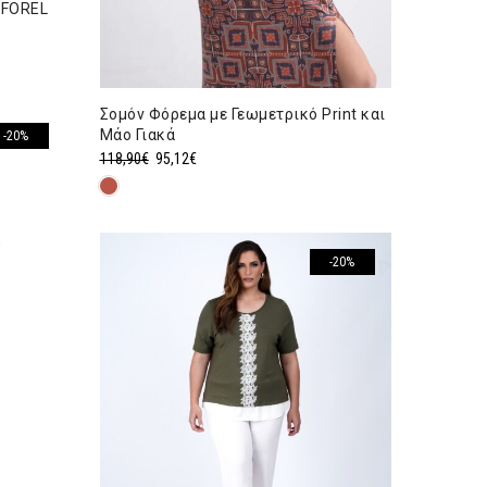
 FOREL
Σομόν Φόρεμα με Γεωμετρικό Print και
Μάο Γιακά
-20%
Original
Η
118,90
€
95,12
€
price
τρέχουσα
was:
τιμή
118,90€.
είναι:
95,12€.
-20%