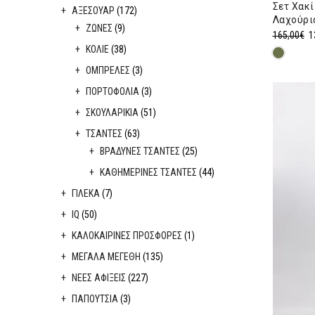
Σετ Χακί
ΑΞΕΣΟΥΑΡ
(172)
Λαχούρι
ΖΩΝΕΣ
(9)
Or
165,00
€
1
ΚΟΛΙΕ
(38)
pr
wa
ΟΜΠΡΕΛΕΣ
(3)
16
ΠΟΡΤΟΦΟΛΙΑ
(3)
ΣΚΟΥΛΑΡΙΚΙΑ
(51)
ΤΣΑΝΤΕΣ
(63)
ΒΡΑΔΥΝΕΣ ΤΣΑΝΤΕΣ
(25)
ΚΑΘΗΜΕΡΙΝΕΣ ΤΣΑΝΤΕΣ
(44)
ΓΙΛΕΚΑ
(7)
ΙQ
(50)
ΚΑΛΟΚΑΙΡΙΝΕΣ ΠΡΟΣΦΟΡΕΣ
(1)
ΜΕΓΑΛΑ ΜΕΓΕΘΗ
(135)
ΝΕΕΣ ΑΦΙΞΕΙΣ
(227)
ΠΑΠΟΥΤΣΙΑ
(3)