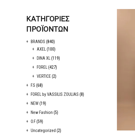
ΚΑΤΗΓΟΡΊΕΣ
ΠΡΟΪΌΝΤΩΝ
BRANDS
(840)
AXEL
(100)
DINA XL
(119)
FOREL
(427)
VERTICE
(2)
F.S
(68)
FOREL by VASSILIS ZOULIAS
(8)
NEW
(19)
New Fashion
(5)
O.F
(59)
Uncategorized
(2)