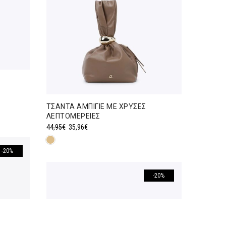
ΤΣΑΝΤΑ ΑΜΠΙΓΙΕ ΜΕ ΧΡΥΣΕΣ
ΛΕΠΤΟΜΕΡΕΙΕΣ
Original
Η
44,95
€
35,96
€
price
τρέχουσα
was:
τιμή
-20%
44,95€.
είναι:
35,96€.
-20%