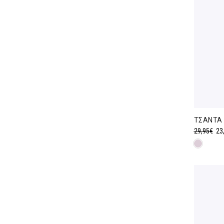
ΤΣΑΝΤΑ 
Ori
29,95
€
23
pri
was
29,