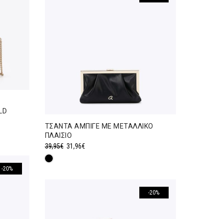
LD
ΤΣΑΝΤΑ ΑΜΠΙΓΕ ΜΕ ΜΕΤΑΛΛΙΚΟ
ΠΛΑΙΣΙΟ
Original
Η
39,95
€
31,96
€
price
τρέχουσα
-20%
was:
τιμή
39,95€.
είναι:
31,96€.
-20%