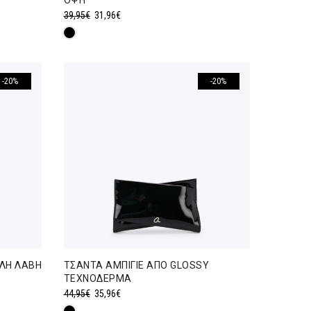
ΟΨΗ
Original
Η
39,95
€
31,96
€
price
τρέχουσα
was:
τιμή
39,95€.
είναι:
31,96€.
-20%
-20%
ΥΛΗ ΛΑΒΗ
ΤΣΑΝΤΑ ΑΜΠΙΓΙΕ ΑΠΟ GLOSSY
ΤΕΧΝΟΔΕΡΜΑ
Original
Η
44,95
€
35,96
€
price
τρέχουσα