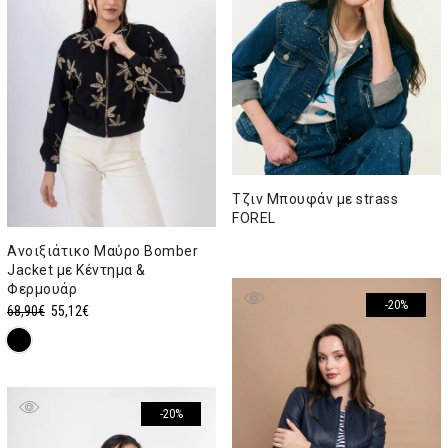
Τζιν Μπουφάν με strass
FOREL
Ανοιξιάτικο Μαύρο Bomber
Jacket με Κέντημα &
Φερμουάρ
-20%
Original
Η
68,90
€
55,12
€
price
τρέχουσα
was:
τιμή
68,90€.
είναι:
55,12€.
-20%