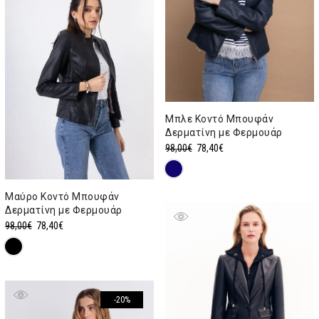
Μπλε Κοντό Μπουφάν
Δερματίνη με Φερμουάρ
Original
Η
98,00
€
78,40
€
price
τρέχουσα
was:
τιμή
Μαύρο Κοντό Μπουφάν
98,00€.
είναι:
Δερματίνη με Φερμουάρ
78,40€.
Original
Η
98,00
€
78,40
€
price
τρέχουσα
was:
τιμή
98,00€.
είναι:
78,40€.
-20%