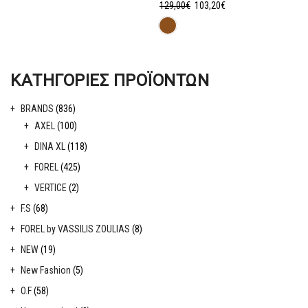
Original
Η
129,00
€
103,20
€
price
τρέχουσα
was:
τιμή
129,00€.
είναι:
103,20€.
ΚΑΤΗΓΟΡΊΕΣ ΠΡΟΪΌΝΤΩΝ
BRANDS
(836)
AXEL
(100)
DINA XL
(118)
FOREL
(425)
VERTICE
(2)
F.S
(68)
FOREL by VASSILIS ZOULIAS
(8)
NEW
(19)
New Fashion
(5)
O.F
(58)