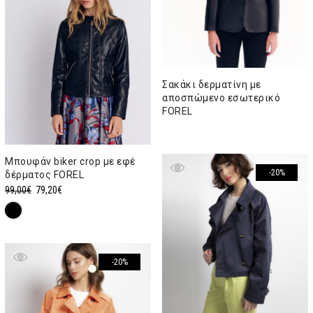
Σακάκι δερματίνη με
αποσπώμενο εσωτερικό
FOREL
Μπουφάν biker crop με εφέ
-20%
δέρματος FOREL
Original
Η
99,00
€
79,20
€
price
τρέχουσα
was:
τιμή
99,00€.
είναι:
79,20€.
-20%