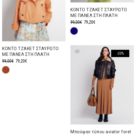
ΚΟΝΤΟ ΤΖΑΚΕΤ ΣΤΑΥΡΩΤΟ
ΜΕ ΠΑΝΕΛ ΣΤΗ ΠΛΑΤΗ
Original
Η
99,00
€
79,20
€
price
τρέχουσα
was:
τιμή
99,00€.
είναι:
ΚΟΝΤΟ ΤΖΑΚΕΤ ΣΤΑΥΡΩΤΟ
79,20€.
-20%
ΜΕ ΠΑΝΕΛ ΣΤΗ ΠΛΑΤΗ
Original
Η
99,00
€
79,20
€
price
τρέχουσα
was:
τιμή
99,00€.
είναι:
79,20€.
Μπούφαν τύπου aviator forel