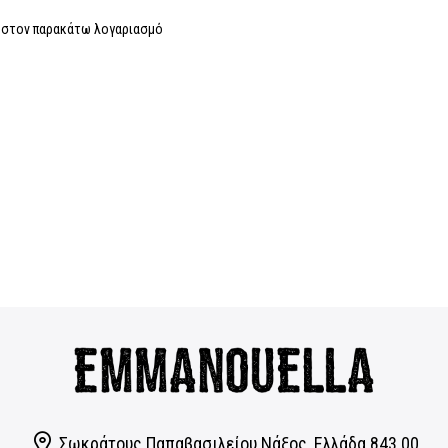
η στον παρακάτω λογαριασμό
Σωκράτους Παπαβασιλείου Νάξος, Eλλάδα 843 00