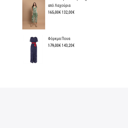
από Λαχούρια
165,00
€
132,00
€
Φόρεμα Πουα
179,00
€
143,20
€