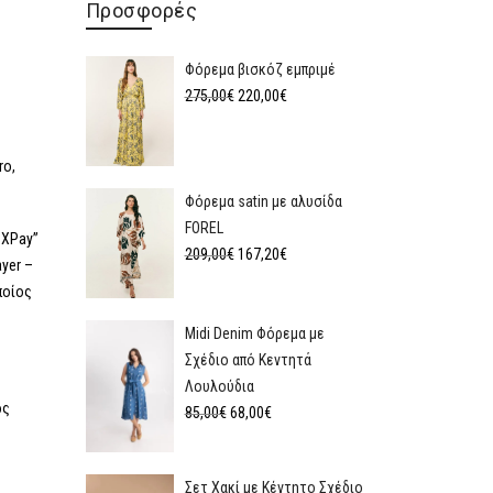
Προσφορές
Φόρεμα βισκόζ εμπριμέ
275,00
€
220,00
€
ro,
Φόρεμα satin με αλυσίδα
FOREL
 XPay”
209,00
€
167,20
€
yer –
ποίος
Midi Denim Φόρεμα με
Σχέδιο από Κεντητά
Λουλούδια
ός
85,00
€
68,00
€
Σετ Χακί με Κέντητο Σχέδιο