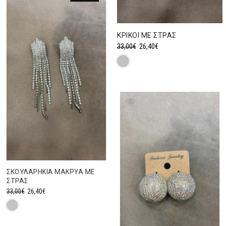
ΚΡΙΚΟΙ ΜΕ ΣΤΡΑΣ
Original
Η
33,00
€
26,40
€
price
τρέχουσα
was:
τιμή
33,00€.
είναι:
26,40€.
ΣΚΟΥΛΑΡΗΚΙΑ ΜΑΚΡΥΑ ΜΕ
ΣΤΡΑΣ
Original
Η
33,00
€
26,40
€
price
τρέχουσα
was:
τιμή