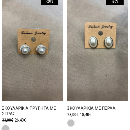
-20%
-20%
ΣΚΟΥΛΑΡΙΚΙΑ ΤΡΥΠΗΤΑ ΜΕ
ΣΚΟΥΛΑΡΙΚΙΑ ΜΕ ΠΕΡΛΑ
ΣΤΡΑΣ
Original
Η
23,00
€
18,40
€
Original
Η
33,00
€
26,40
€
price
τρέχουσα
price
τρέχουσα
was:
τιμή