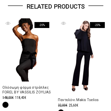
RELATED PRODUCTS
-20%
-20%
Ολόσωμη φόρμα στράπλες
FOREL BY VASSILIS ZOYLIAS
Original
Η
148,00
€
118,40
€
Παντελόνι Makis Tselios
price
τρέχουσα
Original
Η
32,00
€
25,60
€
was:
τιμή