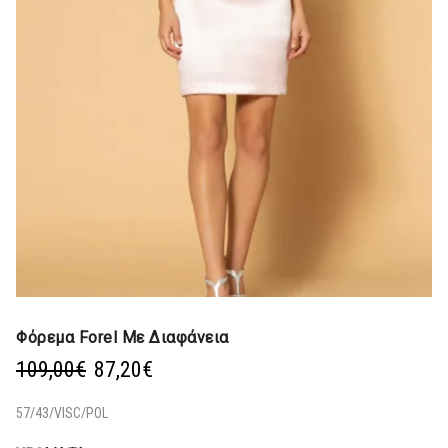
Φόρεμα Forel Mε Διαφάνεια
Original
Η
109,00
€
87,20
€
price
τρέχουσα
was:
τιμή
57/43/VISC/POL
109,00€.
είναι: