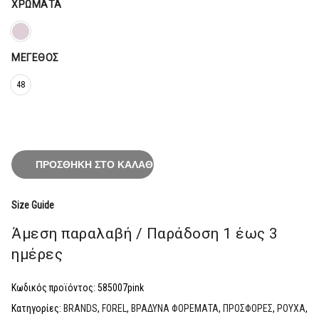
87,20€.
ΧΡΏΜΑΤΑ
ΜΈΓΕΘΟΣ
48
ΠΡΟΣΘΉΚΗ ΣΤΟ ΚΑΛΆΘΙ
Size Guide
Άμεση παραλαβή / Παράδoση 1 έως 3
ημέρες
Κωδικός προϊόντος:
585007pink
Κατηγορίες:
BRANDS
,
FOREL
,
ΒΡΑΔΥΝΑ ΦΟΡΕΜΑΤΑ
,
ΠΡΟΣΦΟΡΕΣ
,
ΡΟΥΧΑ
,