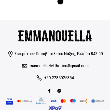
price
τρέχουσα
148,00€.
είναι:
was:
τιμή
118,40€.
32,00€.
είναι:
25,60€.
Σωκράτους Παπαβασιλείου Νάξος, Eλλάδα 843 00
manouellaeleftheriou@gmail.com
+30 2285025854