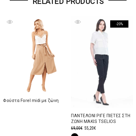
RELATED PRODUCTS
-20%
Φούστα Forel midi με ζώνη
ΠΑΝΤΕΛΟΝΙ ΡΙΓΕ ΠΙΕΤΕΣ ΣΤΗ
ΖΩΝΗ MAKIS TSELIOS
Original
Η
69,00
€
55,20
€
price
τρέχουσα