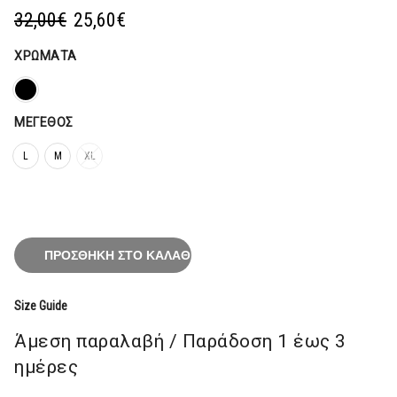
Original
Η
32,00
€
25,60
€
price
τρέχουσα
was:
τιμή
ΧΡΏΜΑΤΑ
32,00€.
είναι:
25,60€.
ΜΈΓΕΘΟΣ
L
M
XL
ΠΡΟΣΘΉΚΗ ΣΤΟ ΚΑΛΆΘΙ
Size Guide
Άμεση παραλαβή / Παράδoση 1 έως 3
ημέρες