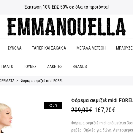
Έκπτωση 10% ΕΩΣ 50% σε όλα τα προϊόντα!
ΣΥΝΟΛΑ
ΤΑΓΙΕΡ ΚΑΙ ΣΑΚΑΚΙΑ
ΜΕΓΑΛΑ ΜΕΓΕΘΗ
ΜΠΛΟΥΖΕ
ΠΑΛΤΟ
ΓΟΥΝΕΣ
ΖΑΚΕΤΕΣ
BRANDS
ΟΡΕΜΑΤΑ
Φόρεμα σεμιζιέ midi FOREL
Φόρεμα σεμιζιέ midi FORE
-20%
Original
Η
209,00
€
167,20
€
price
τρέχο
was:
τιμή
Φόρεμα σεμιζιέ midi από μείγμα βισ
209,00€.
είναι:
ρεβέρ. Θηλιές για ζώνη. Λεπτομέρει