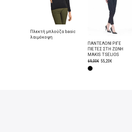
Πλεκτή μπλούζα basic
L
λαιμόκοψη
Η
ΠΑΝΤΕΛΟΝΙ ΡΙΓΕ
τρέχουσα
ΠΙΕΤΕΣ ΣΤΗ ΖΩΝΗ
τιμή
MAKIS TSELIOS
.
είναι:
Original
Η
69,00
€
55,20
€
95,20€.
price
τρέχουσα
was:
τιμή
69,00€.
είναι:
55,20€.