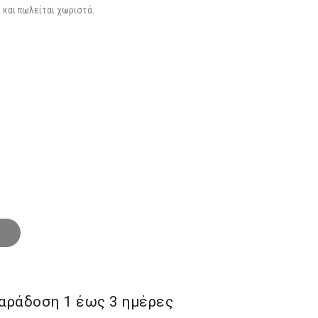
€.
 και πωλείται χωριστά.
αράδoση 1 έως 3 ημέρες