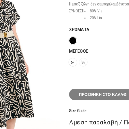
167,20
Η μπεζ ζώνη δεν συμπεριλαμβάνεται
ΣΥΝΘΕΣΗ
80% Vis
20% Lin
ΧΡΏΜΑΤΑ
ΜΈΓΕΘΟΣ
54
56
ΠΡΟΣΘΉΚΗ ΣΤΟ ΚΑΛΆΘΙ
Size Guide
Άμεση παραλαβή / Π