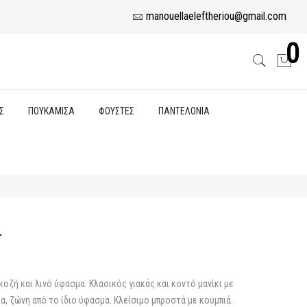
manouellaeleftheriou@gmail.com
0
Σ
ΠΟΥΚΑΜΙΣΑ
ΦΟΥΣΤΕΣ
ΠΑΝΤΕΛΟΝΙΑ
L
υσα
κοζή και λινό ύφασμα. Κλασικός γιακάς και κοντό μανίκι με
α, ζώνη από το ίδιο ύφασμα. Κλείσιμο μπροστά με κουμπιά.