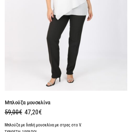
Μπλούζα μουσελίνα
Original
Η
59,00
€
47,20
€
price
τρέχουσα
was:
τιμή
Μπλούζα με διπλή μουσελίνα με στρας στο V.
59,00€.
είναι:
ΣΥΝΘΕΣΗ: 100%POL