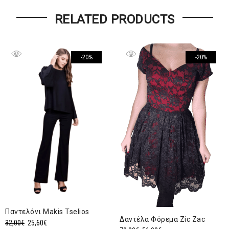
RELATED PRODUCTS
-20%
-20%
Παντελόνι Makis Tselios
Δαντέλα Φόρεμα Zic Zac
Original
Η
32,00
€
25,60
€