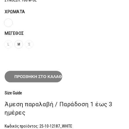
47,20€.
ΧΡΏΜΑΤΑ
ΜΈΓΕΘΟΣ
L
M
S
ΠΡΟΣΘΉΚΗ ΣΤΟ ΚΑΛΆΘΙ
Size Guide
Άμεση παραλαβή / Παράδoση 1 έως 3
ημέρες
Κωδικός προϊόντος:
25-10-12187_WHITE