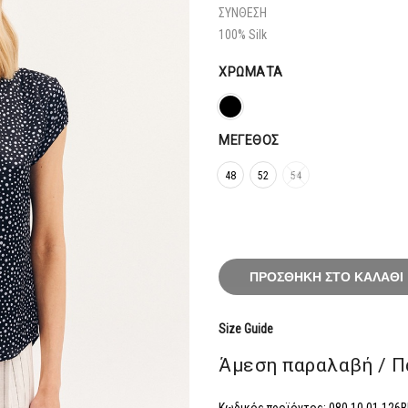
79,20€.
ΣΥΝΘΕΣΗ
100% Silk
ΧΡΏΜΑΤΑ
ΜΈΓΕΘΟΣ
48
52
54
ΠΡΟΣΘΉΚΗ ΣΤΟ ΚΑΛΆΘΙ
Size Guide
Άμεση παραλαβή / Π
Κωδικός προϊόντος:
080.10.01.126