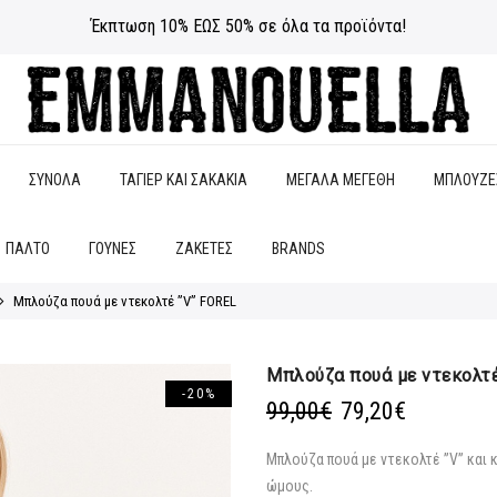
Έκπτωση 10% ΕΩΣ 50% σε όλα τα προϊόντα!
ΣΥΝΟΛΑ
ΤΑΓΙΕΡ ΚΑΙ ΣΑΚΑΚΙΑ
ΜΕΓΑΛΑ ΜΕΓΕΘΗ
ΜΠΛΟΥΖΕ
ΠΑΛΤΟ
ΓΟΥΝΕΣ
ΖΑΚΕΤΕΣ
BRANDS
Μπλούζα πουά με ντεκολτέ ”V” FOREL
Μπλούζα πουά με ντεκολτέ
-20%
Original
Η
99,00
€
79,20
€
price
τρέχουσα
was:
τιμή
Μπλούζα πουά με ντεκολτέ ”V” και 
99,00€.
είναι:
ώμους.