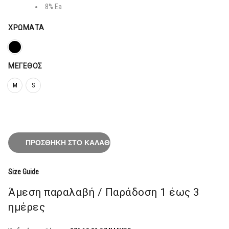
55,20€.
8% Ea
ΧΡΏΜΑΤΑ
ΜΈΓΕΘΟΣ
M
S
ΠΡΟΣΘΉΚΗ ΣΤΟ ΚΑΛΆΘΙ
Size Guide
Άμεση παραλαβή / Παράδoση 1 έως 3
ημέρες