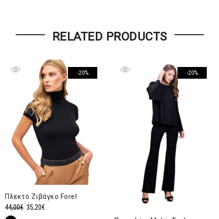
RELATED PRODUCTS
-20%
-20%
Πλεκτό Ζιβάγκο Forel
Original
Η
44,00
€
35,20
€
price
τρέχουσα