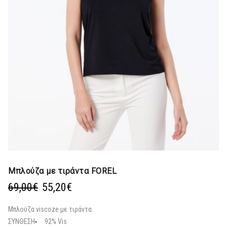
Μπλούζα με τιράντα FOREL
Original
Η
69,00
€
55,20
€
price
τρέχουσα
was:
τιμή
Μπλούζα viscoze με τιράντα.
69,00€.
είναι:
ΣΥΝΘΕΣΗ
92% Vis