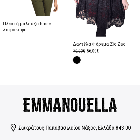
Πλεκτή μπλούζα basic
λαιμόκοψη
Δαντέλα Φόρεμα Zic Zac
Original
Η
70,00
€
56,00
€
price
τρέχουσα
was:
τιμή
70,00€.
είναι:
56,00€.
Σωκράτους Παπαβασιλείου Νάξος, Eλλάδα 843 00