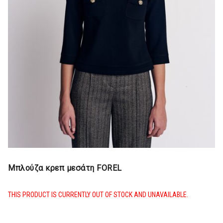
Μπλούζα κρεπ μεσάτη FOREL
THIS PRODUCT IS CURRENTLY OUT OF STOCK AND UNAVAILABLE.