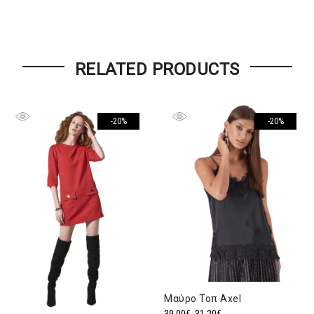
RELATED PRODUCTS
-20%
-20%
Μαύρο Τοπ Axel
Original
Η
39,00
€
31,20
€