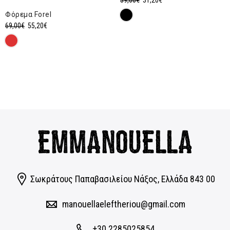
price
τρέχουσα
Φόρεμα Forel
was:
τιμή
Original
Η
69,00
€
55,20
€
39,00€.
είναι:
price
τρέχουσα
31,20€.
was:
τιμή
69,00€.
είναι:
55,20€.
Σωκράτους Παπαβασιλείου Νάξος, Eλλάδα 843 00
manouellaeleftheriou@gmail.com
+30 2285025854