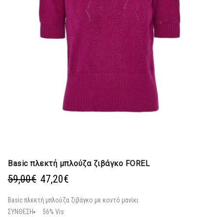
Basic πλεκτή μπλούζα ζιβάγκο FOREL
Original
Η
59,00
€
47,20
€
price
τρέχουσα
was:
τιμή
Basic πλεκτή μπλούζα ζιβάγκο με κοντό μανίκι.
59,00€.
είναι:
ΣΥΝΘΕΣΗ
56% Vis