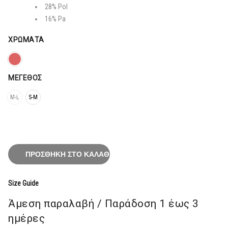
47,20€.
28% Pol
16% Pa
ΧΡΏΜΑΤΑ
ΜΈΓΕΘΟΣ
M-L
S-M
ΠΡΟΣΘΉΚΗ ΣΤΟ ΚΑΛΆΘΙ
Size Guide
Άμεση παραλαβή / Παράδoση 1 έως 3
ημέρες