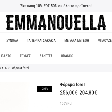
Έκπτωση 10% ΕΩΣ 50% σε όλα τα προϊόντα!
ΣΥΝΟΛΑ
ΤΑΓΙΕΡ ΚΑΙ ΣΑΚΑΚΙΑ
ΜΕΓΑΛΑ ΜΕΓΕΘΗ
ΜΠΛΟΥΖΕ
ΠΑΛΤΟ
ΓΟΥΝΕΣ
ΖΑΚΕΤΕΣ
BRANDS
ΜΑΤΑ
Φόρεμα forel
Φόρεμα forel
-20%
Original
Η
256,00
€
204,80
€
price
τρέχο
was:
τιμή
100%Pol
256,00€.
είναι: