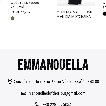
Φούστα με χρυσά
Φ
κουμπιά
89
ΦΟΡΕΜΑ ΜΑΞΙ ΕΞΩΜΟ
Original
Η
68,00
€
54,40
€
ΜΑΝΙΚΙΑ ΜΟΥΣΕΛΙΝΑ
price
τρέχουσα
was:
τιμή
68,00€.
είναι:
54,40€.
Σωκράτους Παπαβασιλείου Νάξος, Eλλάδα 843 00
manouellaeleftheriou@gmail.com
+30 2285025854