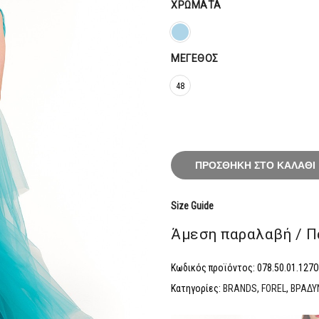
204,80
ΧΡΏΜΑΤΑ
ΜΈΓΕΘΟΣ
48
ΠΡΟΣΘΉΚΗ ΣΤΟ ΚΑΛΆΘΙ
Size Guide
Άμεση παραλαβή / Π
Κωδικός προϊόντος:
078.50.01.127
Κατηγορίες:
BRANDS
,
FOREL
,
ΒΡΑΔΥ