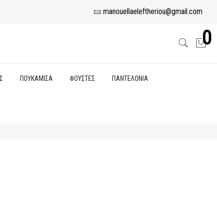
manouellaeleftheriou@gmail.com
0
Σ
ΠΟΥΚΑΜΙΣΑ
ΦΟΥΣΤΕΣ
ΠΑΝΤΕΛΟΝΙΑ
υσα