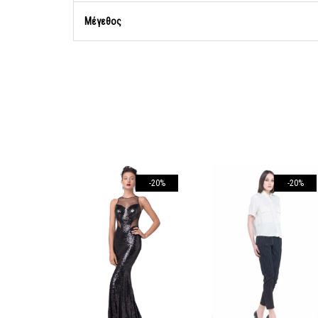
Μέγεθος
-20%
-20%
-20%