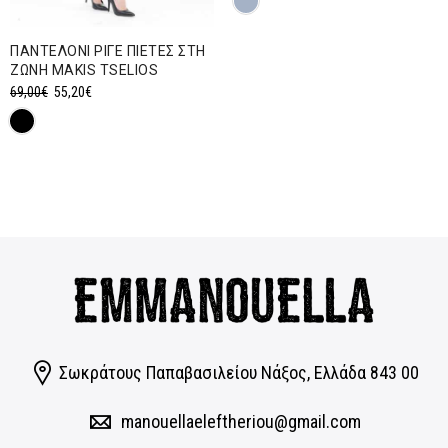
was:
τιμή
69,00€.
είναι:
ΠΑΝΤΕΛΟΝΙ ΡΙΓΕ ΠΙΕΤΕΣ ΣΤΗ
55,20€.
ΖΩΝΗ MAKIS TSELIOS
Original
Η
69,00
€
55,20
€
price
τρέχουσα
was:
τιμή
69,00€.
είναι:
55,20€.
Σωκράτους Παπαβασιλείου Νάξος, Eλλάδα 843 00
manouellaeleftheriou@gmail.com