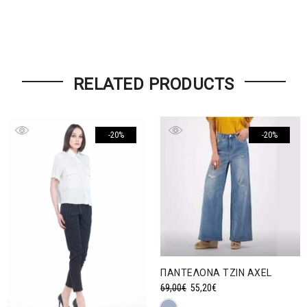
RELATED PRODUCTS
-20%
-20%
ΠΑΝΤΕΛΟΝA ΤΖΙΝ AXEL
Original
Η
69,00
€
55,20
€
price
τρέχουσα