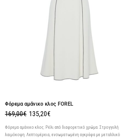
Φόρεμα αμάνικο κλος FOREL
Original
Η
169,00
€
135,20
€
price
τρέχουσα
was:
τιμή
Φόρεμα αμάνικο κλος. Ρέλι από διαφορετικό χρώμα. Στρογγυλή
169,00€.
είναι:
λαιμόκοψη. Λεπτομέρεια, ενσωματωμένη αγκράφα με μεταλλικό