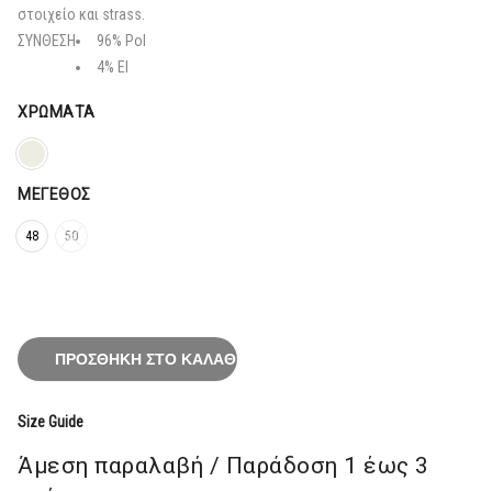
135,20€.
στοιχείο και strass.
ΣΥΝΘΕΣΗ
96% Pol
4% El
ΧΡΏΜΑΤΑ
ΜΈΓΕΘΟΣ
48
50
ΠΡΟΣΘΉΚΗ ΣΤΟ ΚΑΛΆΘΙ
Size Guide
Άμεση παραλαβή / Παράδoση 1 έως 3