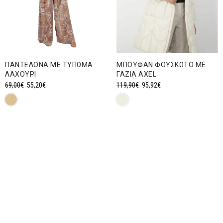
ΠΑΝΤΕΛΟΝΑ ΜΕ ΤΥΠΩΜΑ
ΜΠΟΥΦΑΝ ΦΟΥΣΚΩΤΟ ΜΕ
ΛΑΧΟΥΡΙ
ΓΑΖΙΑ AXEL
Original
Η
Original
Η
69,00
€
55,20
€
119,90
€
95,92
€
price
τρέχουσα
price
τρέχουσα
was:
τιμή
was:
τιμή
69,00€.
είναι:
119,90€.
είναι:
55,20€.
95,92€.