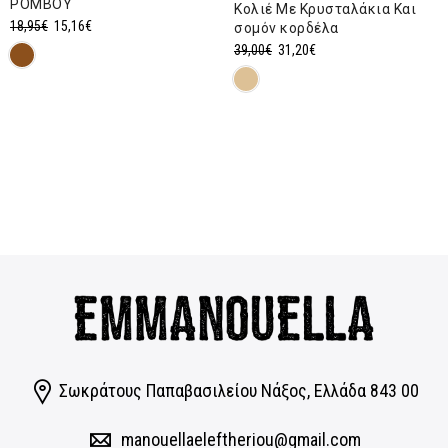
ΡΟΜΒΟΥ
Kολιέ Mε Κρυσταλάκια Και
Original
Η
18,95
€
15,16
€
σομόν κορδέλα
Original
Η
price
τρέχουσα
39,00
€
31,20
€
price
τρέχουσα
was:
τιμή
was:
τιμή
18,95€.
είναι:
39,00€.
είναι:
15,16€.
31,20€.
Σωκράτους Παπαβασιλείου Νάξος, Eλλάδα 843 00
manouellaeleftheriou@gmail.com