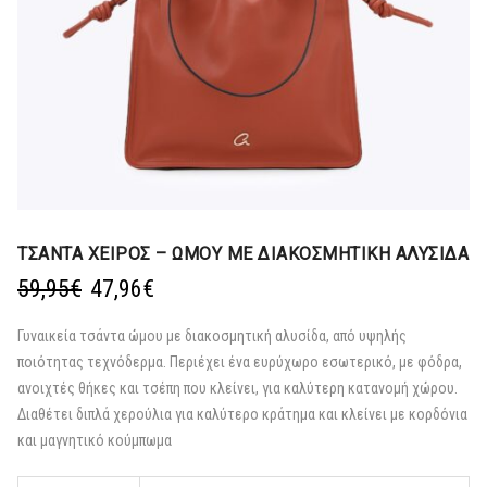
ΤΣΑΝΤΑ ΧΕΙΡΟΣ – ΩΜΟΥ ΜΕ ΔΙΑΚΟΣΜΗΤΙΚΗ ΑΛΥΣΙΔΑ
Original
Η
59,95
€
47,96
€
price
τρέχουσα
was:
τιμή
Γυναικεία τσάντα ώμου με διακοσμητική αλυσίδα, από υψηλής
59,95€.
είναι:
ποιότητας τεχνόδερμα. Περιέχει ένα ευρύχωρο εσωτερικό, με φόδρα,
47,96€.
ανοιχτές θήκες και τσέπη που κλείνει, για καλύτερη κατανομή χώρου.
Διαθέτει διπλά χερούλια για καλύτερο κράτημα και κλείνει με κορδόνια
και μαγνητικό κούμπωμα