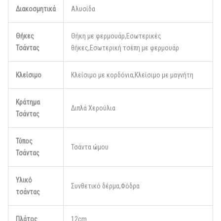
Διακοσμητικά
Αλυσίδα
Θήκες
Θήκη με φερμουάρ,Εσωτερικές
Τσάντας
θήκες,Εσωτερική τσέπη με φερμουάρ
Κλείσιμο
Κλείσιμο με κορδόνια,Κλείσιμο με μαγνήτη
Κράτημα
Διπλά Χερούλια
Τσάντας
Τύπος
Τσάντα ώμου
Τσάντας
Υλικό
Συνθετικό δέρμα,Φόδρα
τσάντας
Πλάτος
12cm