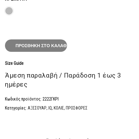
39,00€.
είναι:
31,20€.
ΠΡΟΣΘΉΚΗ ΣΤΟ ΚΑΛΆΘΙ
Size Guide
Άμεση παραλαβή / Παράδoση 1 έως 3
ημέρες
Κωδικός προϊόντος:
2222ΓΚΡΙ
Κατηγορίες:
ΑΞΕΣΟΥΑΡ
,
ΙQ
,
ΚΟΛΙΕ
,
ΠΡΟΣΦΟΡΕΣ