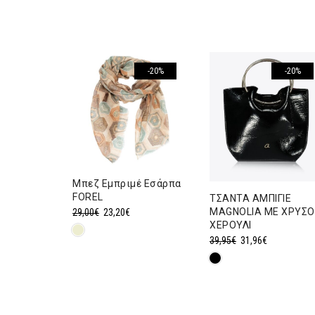
-20%
-20%
-20%
Μπεζ Εμπριμέ Εσάρπα
FOREL
ΤΣΑΝΤΑ ΑΜΠΙΓΙΕ
Original
Η
MAGNOLIA ΜΕ ΧΡΥΣΟ
29,00
€
23,20
€
ΡΛΑ ΚΑΙ
ΧΕΡΟΥΛΙ
price
τρέχουσα
ΕΛΑ
Original
Η
39,95
€
31,96
€
was:
τιμή
price
τρέχουσα
29,00€.
είναι:
ρέχουσα
was:
τιμή
23,20€.
ιμή
39,95€.
είναι:
ναι:
31,96€.