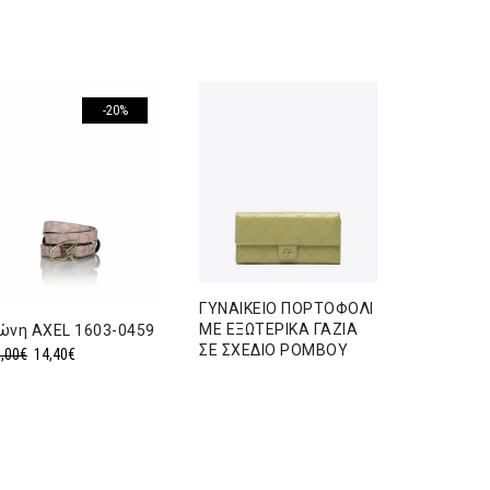
-20%
ΓΥΝΑΙΚΕΙΟ ΠΟΡΤΟΦΟΛΙ
ΜΕ ΕΞΩΤΕΡΙΚΑ ΓΑΖΙΑ
ώνη ΑXEL 1603-0459
ΟΜΠΡΕΛΑ
ΣΕ ΣΧΕΔΙΟ ΡΟΜΒΟΥ
ΠΟΥΑ ΜΕ 
Original
Η
,00
€
14,40
€
ΧΕΙΡΟΚΙΝ
price
τρέχουσα
was:
τιμή
18,00€.
είναι:
14,40€.