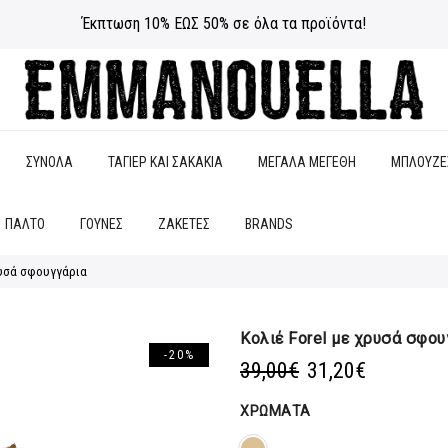
Έκπτωση 10% ΕΩΣ 50% σε όλα τα προϊόντα!
ΣΥΝΟΛΑ
ΤΑΓΙΕΡ ΚΑΙ ΣΑΚΑΚΙΑ
ΜΕΓΑΛΑ ΜΕΓΕΘΗ
ΜΠΛΟΥΖΕ
ΠΑΛΤΟ
ΓΟΥΝΕΣ
ΖΑΚΕΤΕΣ
BRANDS
ρυσά σφουγγάρια
Κολιέ Forel με χρυσά σφου
-20%
Original
Η
39,00
€
31,20
€
price
τρέχουσα
was:
τιμή
ΧΡΏΜΑΤΑ
39,00€.
είναι: