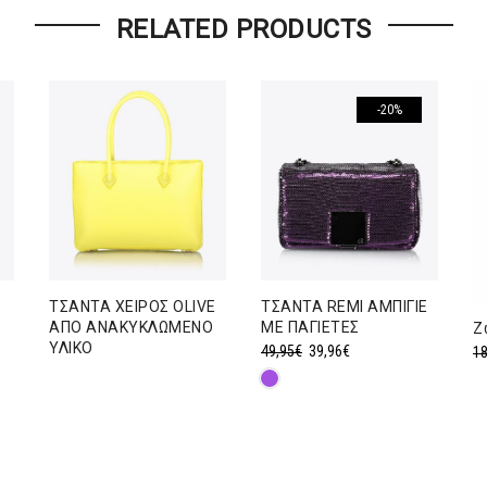
RELATED PRODUCTS
-20%
ΤΣΑΝΤΑ ΧΕΙΡΟΣ OLIVE
ΤΣΑΝΤΑ REMI ΑΜΠΙΓΙΕ
ΑΠΟ ΑΝΑΚΥΚΛΩΜΕΝΟ
ΜΕ ΠΑΓΙΕΤΕΣ
Ζ
ΥΛΙΚΟ
Original
Η
49,95
€
39,96
€
18
price
τρέχουσα
was:
τιμή
49,95€.
είναι:
39,96€.