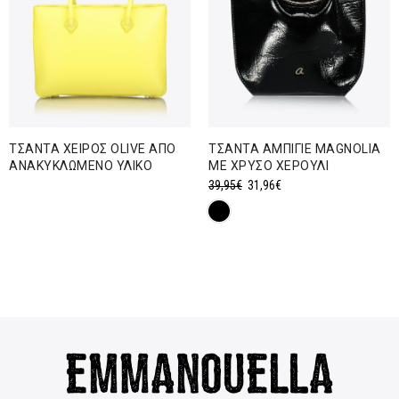
ΤΣΑΝΤΑ ΧΕΙΡΟΣ OLIVE ΑΠΟ
ΤΣΑΝΤΑ ΑΜΠΙΓΙΕ MAGNOLIA
ΑΝΑΚΥΚΛΩΜΕΝΟ ΥΛΙΚΟ
ΜΕ ΧΡΥΣΟ ΧΕΡΟΥΛΙ
Original
Η
39,95
€
31,96
€
price
τρέχουσα
was:
τιμή
39,95€.
είναι:
31,96€.