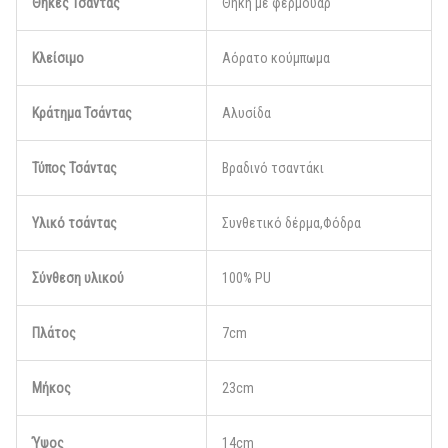
Θήκες Τσάντας
Θήκη με φερμουάρ
Κλείσιμο
Αόρατο κούμπωμα
Κράτημα Τσάντας
Αλυσίδα
Τύπος Τσάντας
Βραδινό τσαντάκι
Υλικό τσάντας
Συνθετικό δέρμα,Φόδρα
Σύνθεση υλικού
100% PU
Πλάτος
7cm
Μήκος
23cm
Ύψος
14cm