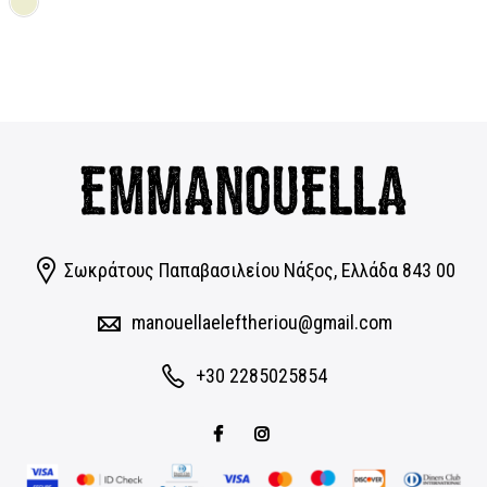
was:
τιμή
39,00€.
είναι:
31,20€.
Σωκράτους Παπαβασιλείου Νάξος, Eλλάδα 843 00
manouellaeleftheriou@gmail.com
+30 2285025854