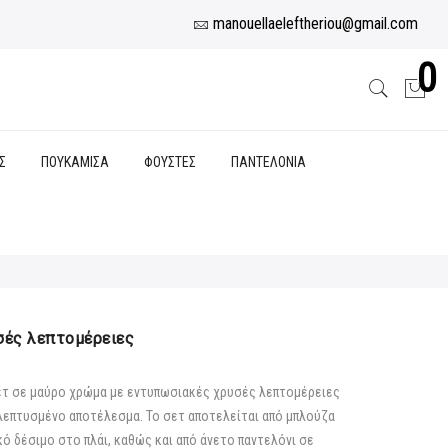
manouellaeleftheriou@gmail.com
0
Σ
ΠΟΥΚΑΜΙΣΑ
ΦΟΥΣΤΕΣ
ΠΑΝΤΕΛΟΝΙΑ
σές λεπτομέρειες
σετ σε μαύρο χρώμα με εντυπωσιακές χρυσές λεπτομέρειες
κλεπτυσμένο αποτέλεσμα. Το σετ αποτελείται από μπλούζα
κό δέσιμο στο πλάι, καθώς και από άνετο παντελόνι σε