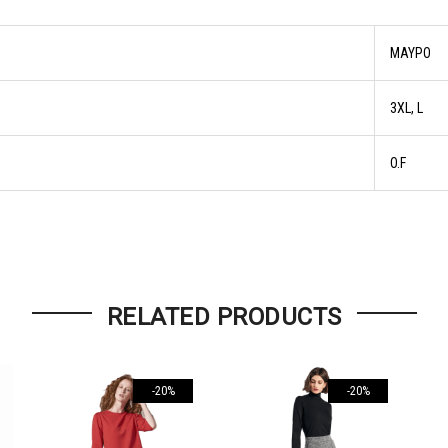
ΜΑΥΡΟ
3XL, L
O.F
RELATED PRODUCTS
-20%
-20%