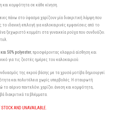
η και κομψότητα σε κάθε κίνηση.
ειες πάνω στο ύφασμα χαρίζουν μία διακριτική λάμψη που
 το ιδανική επιλογή για καλοκαιρινές εμφανίσεις από το
α ένα ξεχωριστό κομμάτι στα γυναικεία ρούχα που συνδυάζει
τυλ.
 και 50% polyester
, προσφέροντας ελαφριά αίσθηση και
νικό για τις ζεστές ημέρες του καλοκαιριού.
νδυασμός της εκρού βάσης με τα χρυσά μοτίβα δημιουργεί
ότητα και πολυτέλεια χωρίς υπερβολές. Η σταυρωτή
ώ το αέρινο παντελόνι χαρίζει άνεση και κομψότητα,
ά διακριτικά τα βλέμματα.
F STOCK AND UNAVAILABLE.