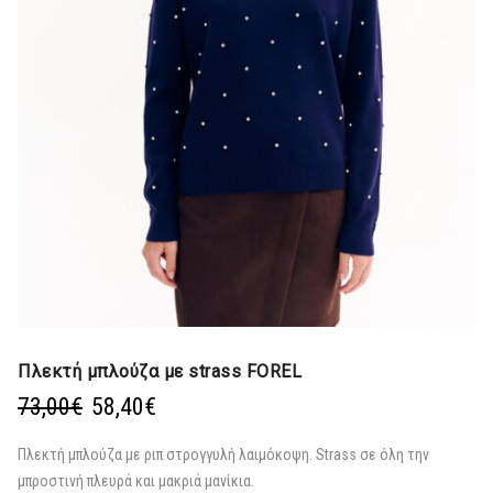
Πλεκτή μπλούζα με strass FOREL
Original
Η
73,00
€
58,40
€
price
τρέχουσα
was:
τιμή
Πλεκτή μπλούζα με ριπ στρογγυλή λαιμόκοψη. Strass σε όλη την
73,00€.
είναι:
μπροστινή πλευρά και μακριά μανίκια.