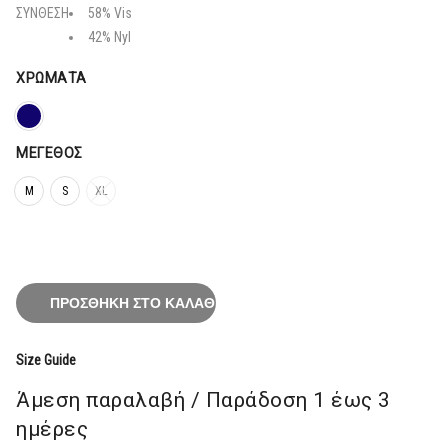
58,40€.
ΣΥΝΘΕΣΗ
58% Vis
42% Nyl
ΧΡΏΜΑΤΑ
ΜΈΓΕΘΟΣ
M
S
XL
ΠΡΟΣΘΉΚΗ ΣΤΟ ΚΑΛΆΘΙ
Size Guide
Άμεση παραλαβή / Παράδoση 1 έως 3
ημέρες