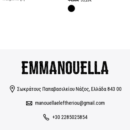
price
τρέχουσα
was:
τιμή
44,00€.
είναι:
35,20€.
Σωκράτους Παπαβασιλείου Νάξος, Eλλάδα 843 00
manouellaeleftheriou@gmail.com
+30 2285025854