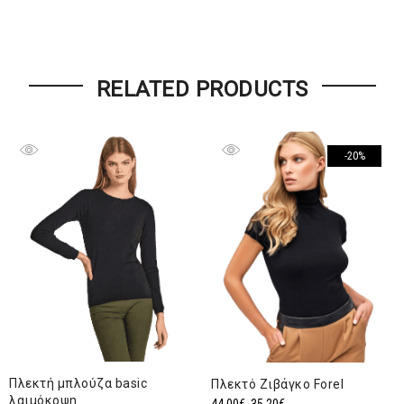
RELATED PRODUCTS
-20%
Πλεκτή μπλούζα basic
Πλεκτό Ζιβάγκο Forel
λαιμόκοψη
Original
Η
44,00
€
35,20
€