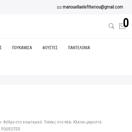
manouellaeleftheriou@gmail.com
0
Σ
ΠΟΥΚΑΜΙΣΑ
ΦΟΥΣΤΕΣ
ΠΑΝΤΕΛΟΝΙΑ
υσα
το. Φόδρα στο εσωτερικό. Τσέπες στο πλάι. Κλείνει μπροστά
% POLYESTER