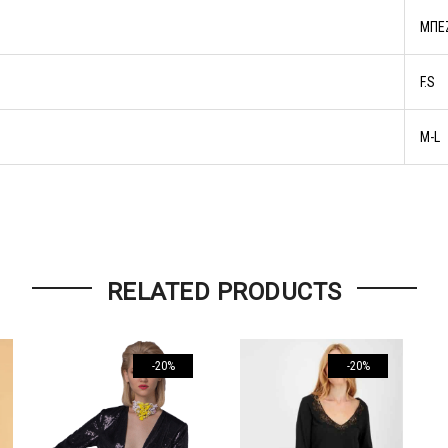
ΜΠΕ
F.S
M-L
RELATED PRODUCTS
-20%
-20%