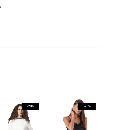
Ζ
-20%
-20%