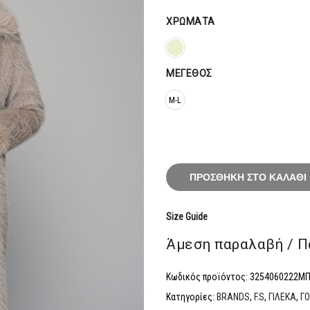
207,20
ΧΡΏΜΑΤΑ
ΜΈΓΕΘΟΣ
M-L
ΠΡΟΣΘΉΚΗ ΣΤΟ ΚΑΛΆΘΙ
Size Guide
Άμεση παραλαβή / Π
Κωδικός προϊόντος:
3254060222Μ
Κατηγορίες:
BRANDS
,
F.S
,
ΓΙΛΕΚΑ
,
Γ