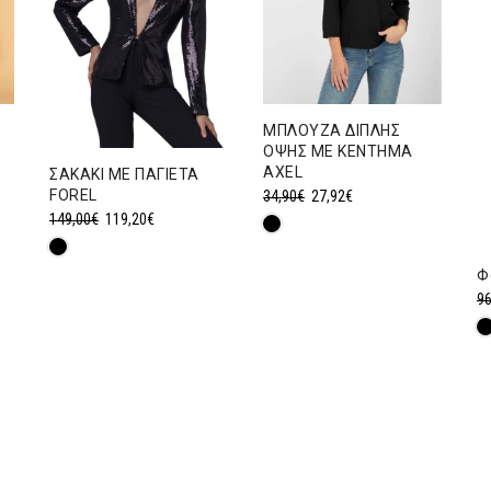
ΜΠΛΟΥΖΑ ΔΙΠΛΗΣ
ΟΨΗΣ ΜΕ ΚΕΝΤΗΜΑ
AXEL
ΣΑΚΑΚΙ ΜΕ ΠΑΓΙΕΤΑ
Original
Η
FOREL
34,90
€
27,92
€
Original
Η
149,00
€
119,20
€
price
τρέχουσα
price
τρέχουσα
was:
τιμή
was:
τιμή
34,90€.
είναι:
Φ
149,00€.
είναι:
96
27,92€.
119,20€.