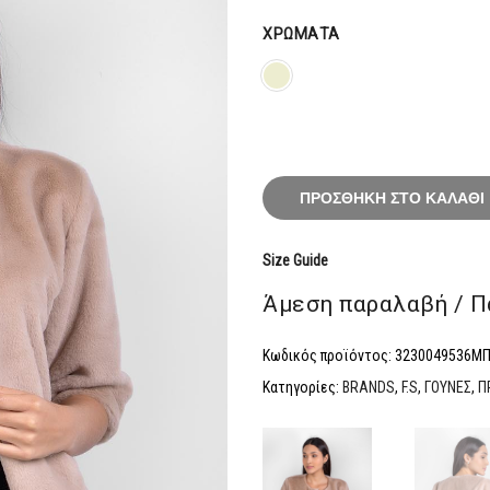
44,00€.
ΧΡΏΜΑΤΑ
ΠΡΟΣΘΉΚΗ ΣΤΟ ΚΑΛΆΘΙ
Size Guide
Άμεση παραλαβή / Π
Κωδικός προϊόντος:
3230049536Μ
Κατηγορίες:
BRANDS
,
F.S
,
ΓΟΥΝΕΣ
,
Π