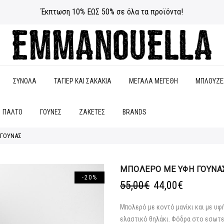
Έκπτωση 10% ΕΩΣ 50% σε όλα τα προϊόντα!
ΣΥΝΟΛΑ
ΤΑΓΙΕΡ ΚΑΙ ΣΑΚΑΚΙΑ
ΜΕΓΑΛΑ ΜΕΓΕΘΗ
ΜΠΛΟΥΖΕ
ΠΑΛΤΟ
ΓΟΥΝΕΣ
ΖΑΚΕΤΕΣ
BRANDS
 ΓΟΥΝΑΣ
ΜΠΟΛΕΡΟ ΜΕ ΥΦΗ ΓΟΥΝΑ
-20%
Original
Η
55,00
€
44,00
€
price
τρέχουσα
was:
τιμή
Μπολερό με κοντό μανίκι και με υφ
55,00€.
είναι:
ελαστικό θηλάκι. Φόδρα στο εσωτε