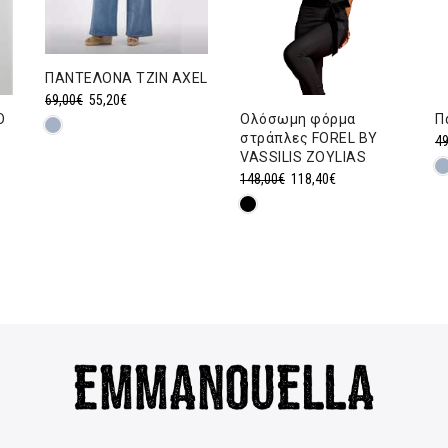
ΠΑΝΤΕΛΟΝA ΤΖΙΝ AXEL
Original
Η
69,00
€
55,20
€
Ολόσωμη φόρμα
Ο
Π
price
τρέχουσα
στράπλες FOREL BY
49
was:
τιμή
VASSILIS ZOYLIAS
69,00€.
είναι:
Original
Η
148,00
€
118,40
€
55,20€.
price
τρέχουσα
was:
τιμή
148,00€.
είναι:
118,40€.