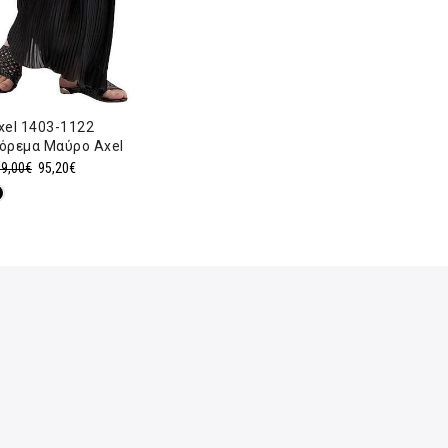
xel 1403-1122
όρεμα Μαύρο Axel
Original
Η
9,00
€
95,20
€
price
τρέχουσα
was:
τιμή
119,00€.
είναι:
95,20€.