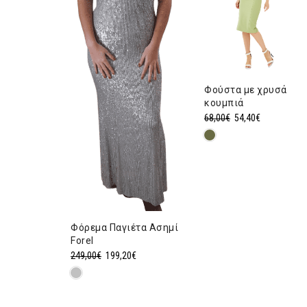
Φούστα με χρυσά
κουμπιά
Original
Η
68,00
€
54,40
€
ρέχουσα
price
τρέχουσα
ιμή
was:
τιμή
ναι:
68,00€.
είναι:
5,20€.
54,40€.
Φόρεμα Παγιέτα Ασημί
Forel
Original
Η
249,00
€
199,20
€
price
τρέχουσα
was:
τιμή
249,00€.
είναι: