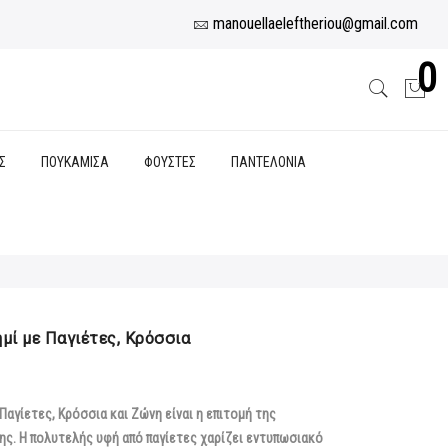
manouellaeleftheriou@gmail.com
0
Σ
ΠΟΥΚΑΜΙΣΑ
ΦΟΥΣΤΕΣ
ΠΑΝΤΕΛΟΝΙΑ
μί με Παγιέτες, Κρόσσια
Παγίετες, Κρόσσια και Ζώνη είναι η επιτομή της
ης. Η πολυτελής υφή από παγίετες χαρίζει εντυπωσιακό