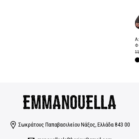
A
Φ
11
Σωκράτους Παπαβασιλείου Νάξος, Eλλάδα 843 00