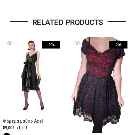
RELATED PRODUCTS
-20%
-20%
Φόρεμα μαύρο Αxel
Original
Η
89,00
€
71,20
€
price
τρέχουσα