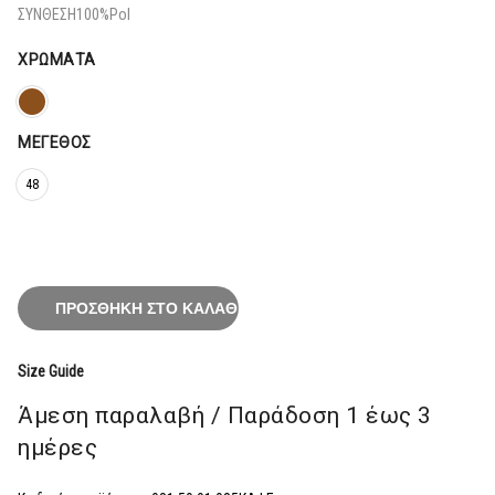
148,80€.
ΣΥΝΘΕΣΗ
100%Pol
ΧΡΏΜΑΤΑ
ΜΈΓΕΘΟΣ
48
ΠΡΟΣΘΉΚΗ ΣΤΟ ΚΑΛΆΘΙ
Size Guide
Άμεση παραλαβή / Παράδoση 1 έως 3
ημέρες