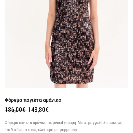
Φόρεμα παγιέτα αμάνικο
Original
Η
186,00
€
148,80
€
price
τρέχουσα
was:
τιμή
Φόρεμα παγιέτα αμάνικο σε pencil γραμμή. Με στρογγυλή λαιμόκοψη
186,00€.
είναι:
και V κόψιμο πίσω, κλείσιμο με φερμουάρ.