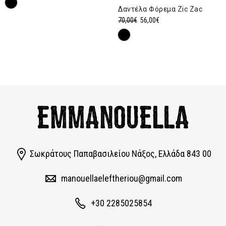
Δαντέλα Φόρεμα Zic Zac
was:
τιμή
Original
Η
70,00
€
56,00
€
89,00€.
είναι:
price
τρέχουσα
71,20€.
was:
τιμή
70,00€.
είναι:
56,00€.
Σωκράτους Παπαβασιλείου Νάξος, Eλλάδα 843 00
manouellaeleftheriou@gmail.com
+30 2285025854