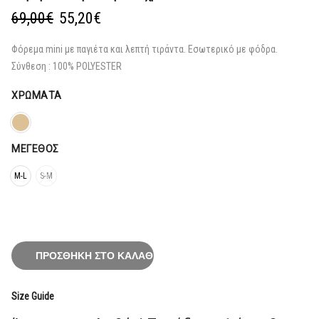
Original
Η
69,00
€
55,20
€
price
τρέχουσα
was:
τιμή
Φόρεμα mini με παγιέτα και λεπτή τιράντα. Εσωτερικό με φόδρα.
69,00€.
είναι:
Σύνθεση : 100% POLYESTER
55,20€.
ΧΡΏΜΑΤΑ
ΜΈΓΕΘΟΣ
M-L
S-M
ΠΡΟΣΘΉΚΗ ΣΤΟ ΚΑΛΆΘΙ
Size Guide