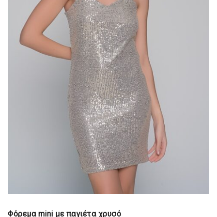
Φόρεμα mini με παγιέτα χρυσό