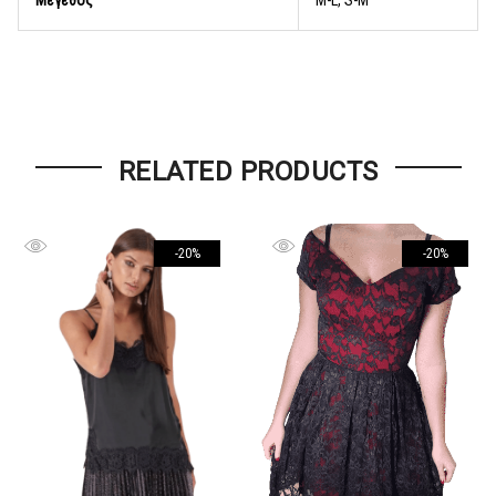
Μέγεθος
M-L, S-M
RELATED PRODUCTS
-20%
-20%