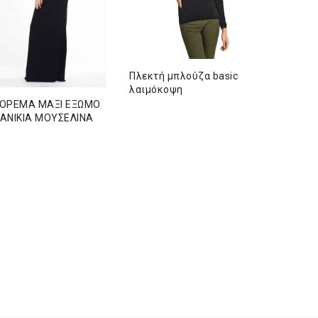
Πλεκτή μπλούζα basic
Ολόσωμη
λαιμόκοψη
στράπλες
VASSILIS 
ΟΡΕΜΑ ΜΑΞΙ ΕΞΩΜΟ
ΑΝΙΚΙΑ ΜΟΥΣΕΛΙΝΑ
Orig
148,00
€
118
pric
was
148,