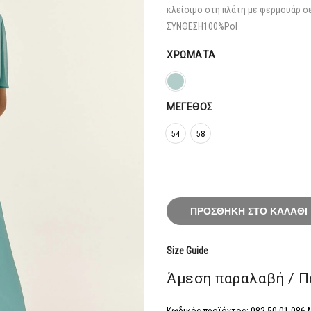
191,20
κλείσιμο στη πλάτη με φερμουάρ σε
ΣΥΝΘΕΣΗ
100%Pol
ΧΡΏΜΑΤΑ
ΜΈΓΕΘΟΣ
54
58
ΠΡΟΣΘΉΚΗ ΣΤΟ ΚΑΛΆΘΙ
Size Guide
Άμεση παραλαβή / Π
Κωδικός προϊόντος:
082.50.01.086