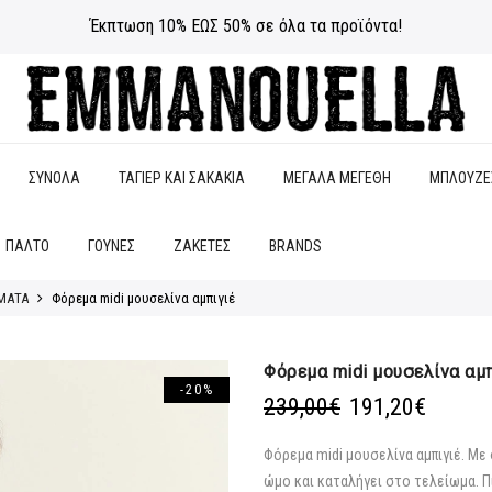
Έκπτωση 10% ΕΩΣ 50% σε όλα τα προϊόντα!
ΣΥΝΟΛΑ
ΤΑΓΙΕΡ ΚΑΙ ΣΑΚΑΚΙΑ
ΜΕΓΑΛΑ ΜΕΓΕΘΗ
ΜΠΛΟΥΖΕ
ΠΑΛΤΟ
ΓΟΥΝΕΣ
ΖΑΚΕΤΕΣ
BRANDS
ΜΑΤΑ
Φόρεμα midi μουσελίνα αμπιγιέ
Φόρεμα midi μουσελίνα αμπ
-20%
Original
Η
239,00
€
191,20
€
price
τρέχο
was:
τιμή
Φόρεμα midi μουσελίνα αμπιγιέ. Με
239,00€.
είναι:
ώμο και καταλήγει στο τελείωμα. Πι