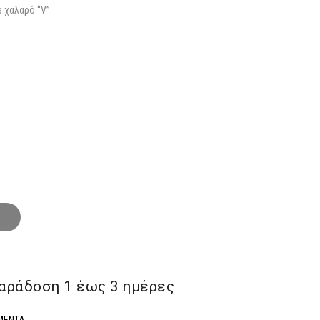
€.
 χαλαρό “V”.
αράδoση 1 έως 3 ημέρες
 MENTA