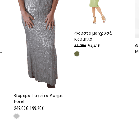
Φούστα με χρυσά
κουμπιά
Φ
Original
Η
68,00
€
54,40
€
Ο
Μ
price
τρέχουσα
was:
τιμή
68,00€.
είναι:
54,40€.
α
Φόρεμα Παγιέτα Ασημί
Forel
Original
Η
249,00
€
199,20
€
price
τρέχουσα
was:
τιμή
249,00€.
είναι:
199,20€.