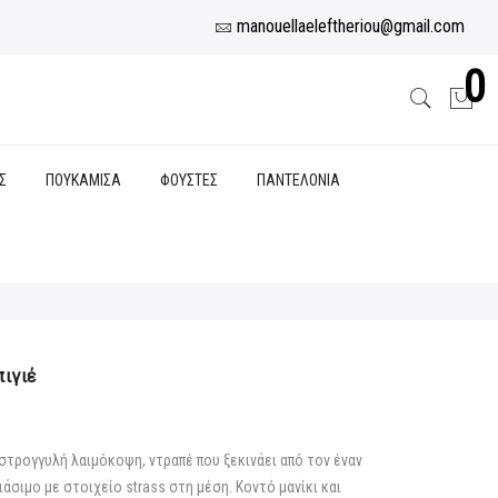
manouellaeleftheriou@gmail.com
0
Σ
ΠΟΥΚΑΜΙΣΑ
ΦΟΥΣΤΕΣ
ΠΑΝΤΕΛΟΝΙΑ
ιγιέ
υσα
 στρογγυλή λαιμόκοψη, ντραπέ που ξεκινάει από τον έναν
άσιμο με στοιχείο strass στη μέση. Κοντό μανίκι και