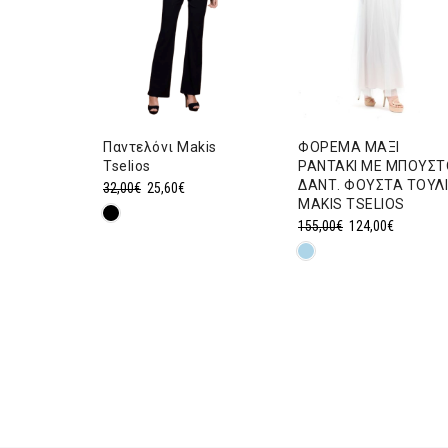
ΙΓΕ
Παντελόνι Makis
ΦΟΡΕΜΑ ΜΑΞΙ
ΖΩΝΗ
Tselios
ΡΑΝΤΑΚΙ ΜΕ ΜΠΟΥΣΤ
OS
ΔΑΝΤ. ΦΟΥΣΤΑ ΤΟΥΛΙ
Original
Η
32,00
€
25,60
€
MAKIS TSELIOS
price
τρέχουσα
Original
Η
155,00
€
124,00
€
ρέχουσα
was:
τιμή
price
τρέχουσ
ιμή
32,00€.
είναι:
was:
τιμή
ναι:
25,60€.
155,00€.
είναι:
5,20€.
124,00€.