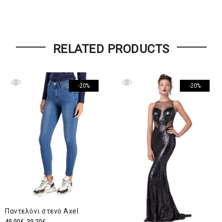
RELATED PRODUCTS
-20%
-20%
Παντελόνι στενό Αxel
Original
Η
49,00
€
39,20
€