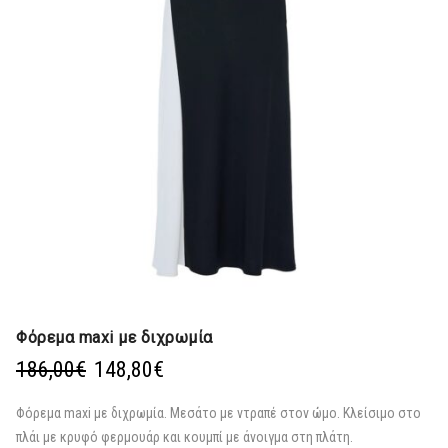
Φόρεμα maxi με διχρωμία
Original
Η
186,00
€
148,80
€
price
τρέχουσα
was:
τιμή
Φόρεμα maxi με διχρωμία. Μεσάτο με ντραπέ στον ώμο. Κλείσιμο στο
186,00€.
είναι:
πλάι με κρυφό φερμουάρ και κουμπί με άνοιγμα στη πλάτη.