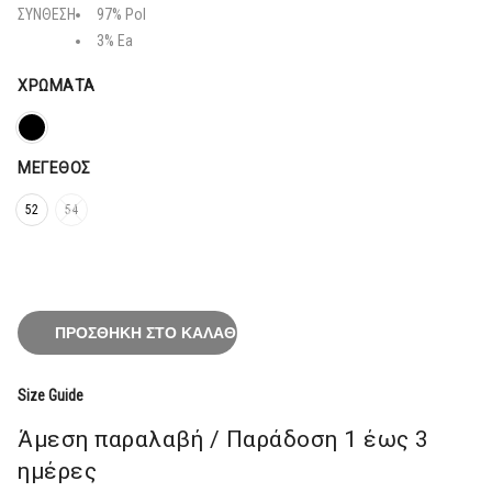
148,80€.
ΣΥΝΘΕΣΗ
97% Pol
3% Ea
ΧΡΏΜΑΤΑ
ΜΈΓΕΘΟΣ
52
54
ΠΡΟΣΘΉΚΗ ΣΤΟ ΚΑΛΆΘΙ
Size Guide
Άμεση παραλαβή / Παράδoση 1 έως 3
ημέρες