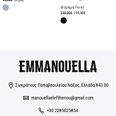
price
τρέχουσα
Φόρεμα Forel
was:
τιμή
Original
Η
243,00
€
194,40
€
49,00€.
είναι:
price
τρέχουσα
39,20€.
was:
τιμή
243,00€.
είναι:
194,40€.
Σωκράτους Παπαβασιλείου Νάξος, Eλλάδα 843 00
manouellaeleftheriou@gmail.com
+30 2285025854