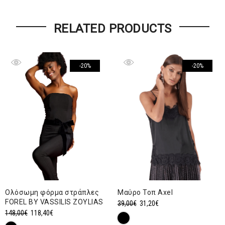
RELATED PRODUCTS
-20%
-20%
Ολόσωμη φόρμα στράπλες
Μαύρο Τοπ Axel
FOREL BY VASSILIS ZOYLIAS
Original
Η
39,00
€
31,20
€
Original
Η
148,00
€
118,40
€
price
τρέχουσα
price
τρέχουσα