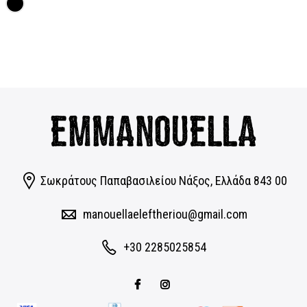
was:
τιμή
was:
τιμή
39,00€.
είναι:
148,00€.
είναι:
31,20€.
118,40€.
Σωκράτους Παπαβασιλείου Νάξος, Eλλάδα 843 00
manouellaeleftheriou@gmail.com
+30 2285025854