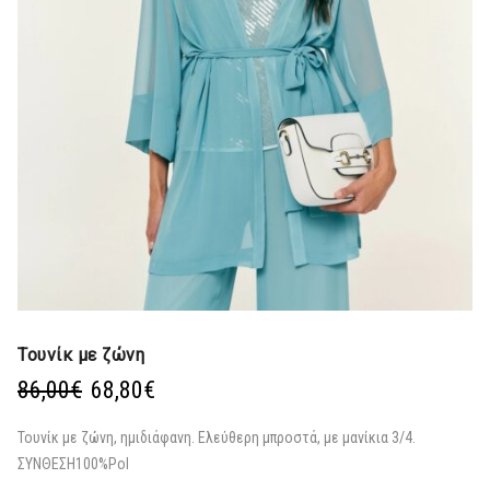
Τουνίκ με ζώνη
Original
Η
86,00
€
68,80
€
price
τρέχουσα
was:
τιμή
Τουνίκ με ζώνη, ημιδιάφανη. Ελεύθερη μπροστά, με μανίκια 3/4.
86,00€.
είναι:
ΣΥΝΘΕΣΗ
100%Pol
68,80€.