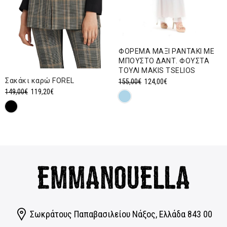
ΦΟΡΕΜΑ ΜΑΞΙ ΡΑΝΤΑΚΙ ΜΕ
ΜΠΟΥΣΤΟ ΔΑΝΤ. ΦΟΥΣΤΑ
ΤΟΥΛΙ MAKIS TSELIOS
Σακάκι καρώ FOREL
Original
Η
155,00
€
124,00
€
Original
Η
149,00
€
119,20
€
price
τρέχουσα
price
τρέχουσα
was:
τιμή
was:
τιμή
155,00€.
είναι:
149,00€.
είναι:
124,00€.
119,20€.
Σωκράτους Παπαβασιλείου Νάξος, Eλλάδα 843 00