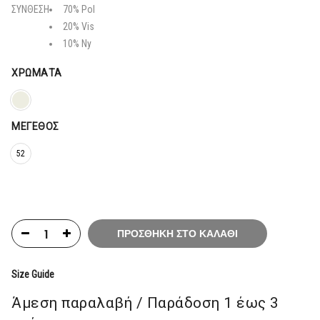
166,40€.
ΣΥΝΘΕΣΗ
70% Pol
20% Vis
10% Ny
ΧΡΏΜΑΤΑ
ΜΈΓΕΘΟΣ
52
ΠΡΟΣΘΉΚΗ ΣΤΟ ΚΑΛΆΘΙ
Size Guide
Άμεση παραλαβή / Παράδoση 1 έως 3