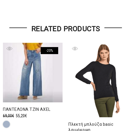
RELATED PRODUCTS
-20%
ΠΑΝΤΕΛΟΝA ΤΖΙΝ AXEL
Original
Η
69,00
€
55,20
€
price
τρέχουσα
Πλεκτή μπλούζα basic
was:
τιμή
λαιμόκοψη