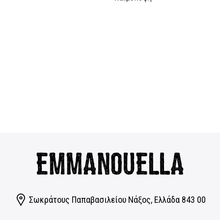
69,00€.
είναι:
55,20€.
Σωκράτους Παπαβασιλείου Νάξος, Eλλάδα 843 00