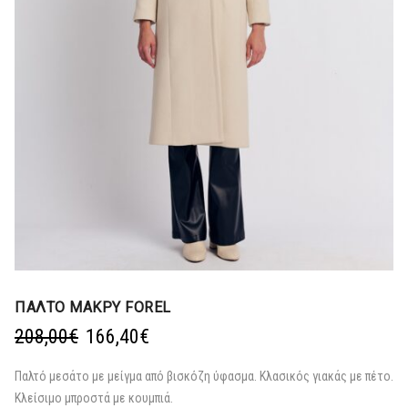
ΠΑΛΤΟ ΜΑΚΡΥ FOREL
Original
Η
208,00
€
166,40
€
price
τρέχουσα
was:
τιμή
Παλτό μεσάτο με μείγμα από βισκόζη ύφασμα. Κλασικός γιακάς με πέτο.
208,00€.
είναι:
Κλείσιμο μπροστά με κουμπιά.