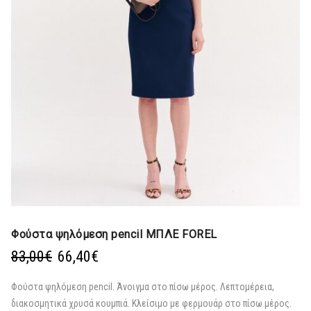
Φούστα ψηλόμεση pencil ΜΠΛΕ FOREL
Original
Η
83,00
€
66,40
€
price
τρέχουσα
was:
τιμή
Φούστα ψηλόμεση pencil. Άνοιγμα στο πίσω μέρος. Λεπτομέρεια,
83,00€.
είναι:
διακοσμητικά χρυσά κουμπιά. Κλείσιμο με φερμουάρ στο πίσω μέρος.