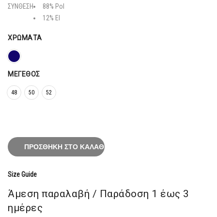
66,40€.
ΣΥΝΘΕΣΗ
88% Pol
12% El
ΧΡΏΜΑΤΑ
ΜΈΓΕΘΟΣ
48
50
52
ΠΡΟΣΘΉΚΗ ΣΤΟ ΚΑΛΆΘΙ
Size Guide
Άμεση παραλαβή / Παράδoση 1 έως 3
ημέρες