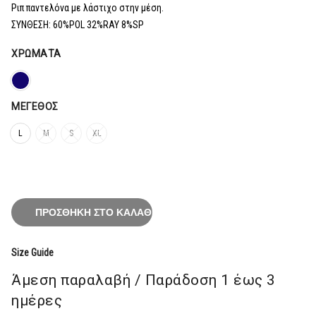
65,60€.
Ριπ παντελόνα με λάστιχο στην μέση.
ΣΥΝΘΕΣΗ: 60%POL 32%RAY 8%SP
ΧΡΏΜΑΤΑ
ΜΈΓΕΘΟΣ
L
M
S
XL
ΠΡΟΣΘΉΚΗ ΣΤΟ ΚΑΛΆΘΙ
Size Guide
Άμεση παραλαβή / Παράδoση 1 έως 3
ημέρες