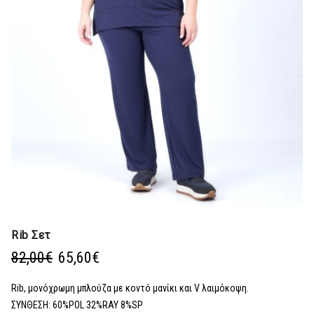
Rib Σετ
Original
Η
82,00
€
65,60
€
price
τρέχουσα
was:
τιμή
Rib, μονόχρωμη μπλούζα με κοντό μανίκι και V λαιμόκοψη.
82,00€.
είναι:
ΣΥΝΘΕΣΗ: 60%POL 32%RAY 8%SP