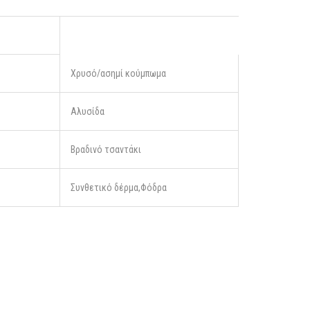
Χρυσό/ασημί κούμπωμα
Αλυσίδα
Βραδινό τσαντάκι
Συνθετικό δέρμα,Φόδρα