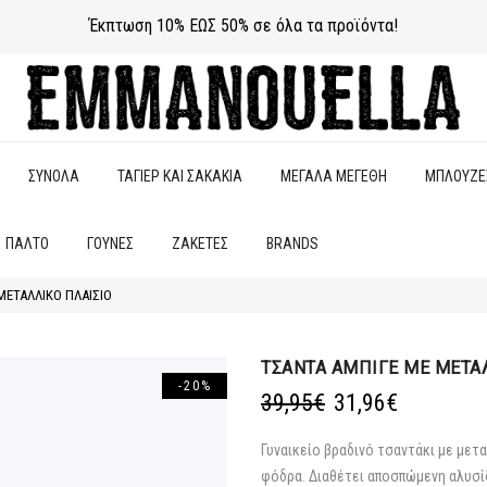
Έκπτωση 10% ΕΩΣ 50% σε όλα τα προϊόντα!
ΣΥΝΟΛΑ
ΤΑΓΙΕΡ ΚΑΙ ΣΑΚΑΚΙΑ
ΜΕΓΑΛΑ ΜΕΓΕΘΗ
ΜΠΛΟΥΖΕ
ΠΑΛΤΟ
ΓΟΥΝΕΣ
ΖΑΚΕΤΕΣ
BRANDS
ΜΕΤΑΛΛΙΚΟ ΠΛΑΙΣΙΟ
ΤΣΑΝΤΑ ΑΜΠΙΓΕ ΜΕ ΜΕΤΑ
-20%
Original
Η
39,95
€
31,96
€
price
τρέχουσα
was:
τιμή
Γυναικείο βραδινό τσαντάκι με μετ
39,95€.
είναι:
φόδρα. Διαθέτει αποσπώμενη αλυσίδ