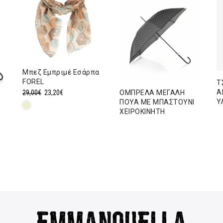
Μπεζ Εμπριμέ Εσάρπα
FOREL
Τ
Original
Η
Α
ΟΜΠΡΕΛΑ ΜΕΓΑΛΗ
29,00
€
23,20
€
Υ
ΠΟΥΑ ΜΕ ΜΠΑΣΤΟΥΝΙ
price
τρέχουσα
ΧΕΙΡΟΚΙΝΗΤΗ
was:
τιμή
Ι
29,00€.
είναι:
23,20€.