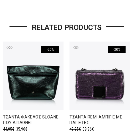
RELATED PRODUCTS
-20%
-20%
ΤΣΑΝΤΑ ΦΑΚΕΛΟΣ SLOANE
ΤΣΑΝΤΑ REMI ΑΜΠΙΓΙΕ ΜΕ
ΠΟΥ ΔΙΠΛΩΝΕΙ
ΠΑΓΙΕΤΕΣ
Original
Η
Original
Η
44,95
€
35,96
€
49,95
€
39,96
€