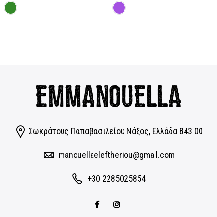
price
τρέχουσα
price
τρέχουσα
was:
τιμή
was:
τιμή
44,95€.
είναι:
49,95€.
είναι:
35,96€.
39,96€.
Σωκράτους Παπαβασιλείου Νάξος, Eλλάδα 843 00
manouellaeleftheriou@gmail.com
+30 2285025854