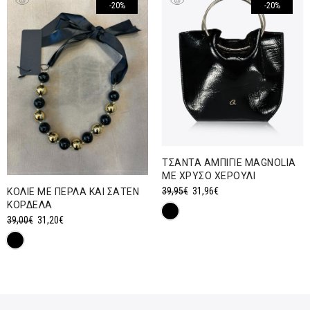
-20%
-20%
ΤΣΑΝΤΑ ΑΜΠΙΓΙΕ MAGNOLIA
ΜΕ ΧΡΥΣΟ ΧΕΡΟΥΛΙ
Original
Η
39,95
€
31,96
€
ΚΟΛΙΕ ΜΕ ΠΕΡΛΑ ΚΑΙ ΣΑΤΕΝ
ΚΟΡΔΕΛΑ
price
τρέχουσα
Original
Η
39,00
€
31,20
€
was:
τιμή
price
τρέχουσα
39,95€.
είναι:
was:
τιμή
31,96€.
39,00€.
είναι:
31,20€.