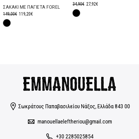
Original
Η
34,90
€
27,92
€
ΣΑΚΑΚΙ ΜΕ ΠΑΓΙΕΤΑ FOREL
price
τρέχουσα
Original
Η
149,00
€
119,20
€
was:
τιμή
price
τρέχουσα
34,90€.
είναι:
was:
τιμή
27,92€.
149,00€.
είναι:
119,20€.
Σωκράτους Παπαβασιλείου Νάξος, Eλλάδα 843 00
manouellaeleftheriou@gmail.com
+30 2285025854