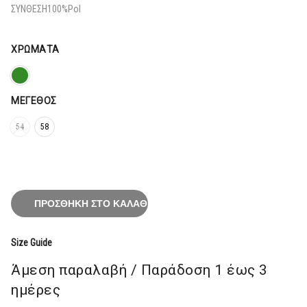
180,80€.
ΣΥΝΘΕΣΗ
100%Pol
ΧΡΏΜΑΤΑ
ΜΈΓΕΘΟΣ
54
58
ΠΡΟΣΘΉΚΗ ΣΤΟ ΚΑΛΆΘΙ
Size Guide
Άμεση παραλαβή / Παράδoση 1 έως 3
ημέρες