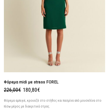
Φόρεμα midi με strass FOREL
Original
Η
226,00
€
180,80
€
price
τρέχουσα
was:
τιμή
Φόρεμα αμπιγιέ, κρουαζέ στο στήθος και πασμίνα από μουσελίνα στο
226,00€.
είναι:
πίσω μέρος με διακριτικά στρας.