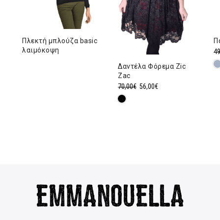
Πλεκτή μπλούζα basic
Π
λαιμόκοψη
49
Δαντέλα Φόρεμα Zic
Zac
Original
Η
70,00
€
56,00
€
price
τρέχουσα
was:
τιμή
70,00€.
είναι:
56,00€.