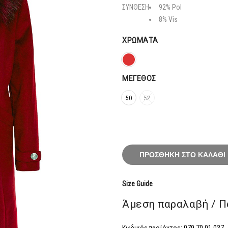
191,20
ΣΥΝΘΕΣΗ
92% Pol
8% Vis
ΧΡΏΜΑΤΑ
ΜΈΓΕΘΟΣ
50
52
ΠΡΟΣΘΉΚΗ ΣΤΟ ΚΑΛΆΘΙ
Size Guide
Άμεση παραλαβή / Π
Κωδικός προϊόντος:
079.70.01.037