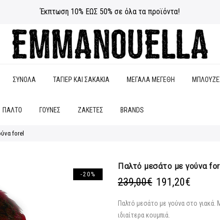
Έκπτωση 10% ΕΩΣ 50% σε όλα τα προϊόντα!
ΣΥΝΟΛΑ
ΤΑΓΙΕΡ ΚΑΙ ΣΑΚΑΚΙΑ
ΜΕΓΑΛΑ ΜΕΓΕΘΗ
ΜΠΛΟΥΖΕ
ΠΑΛΤΟ
ΓΟΥΝΕΣ
ΖΑΚΕΤΕΣ
BRANDS
ύνα forel
Παλτό μεσάτο με γούνα for
-20%
Original
Η
239,00
€
191,20
€
price
τρέχο
was:
τιμή
Παλτό μεσάτο με γούνα στο γιακά. Μ
239,00€.
είναι:
ιδιαίτερα κουμπιά.