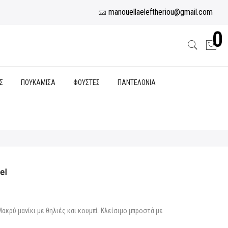
manouellaeleftheriou@gmail.com
0
Σ
ΠΟΥΚΑΜΙΣΑ
ΦΟΥΣΤΕΣ
ΠΑΝΤΕΛΟΝΙΑ
el
υσα
ακρύ μανίκι με θηλιές και κουμπί. Κλείσιμο μπροστά με