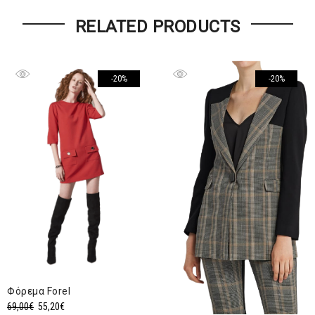
RELATED PRODUCTS
-20%
-20%
Φόρεμα Forel
Original
Η
69,00
€
55,20
€