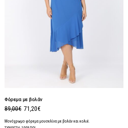
Φόρεμα με βολάν
Original
Η
89,00
€
71,20
€
price
τρέχουσα
was:
τιμή
Μονόχρωμο φόρεμα μουσελίνα με βολάν και κολιέ.
89,00€.
είναι:
ΣΥΝΘΕΣΗ: 100%POL