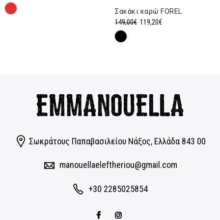
price
τρέχουσα
Σακάκι καρώ FOREL
was:
τιμή
Original
Η
149,00
€
119,20
€
69,00€.
είναι:
price
τρέχουσα
55,20€.
was:
τιμή
149,00€.
είναι:
119,20€.
Σωκράτους Παπαβασιλείου Νάξος, Eλλάδα 843 00
manouellaeleftheriou@gmail.com
+30 2285025854