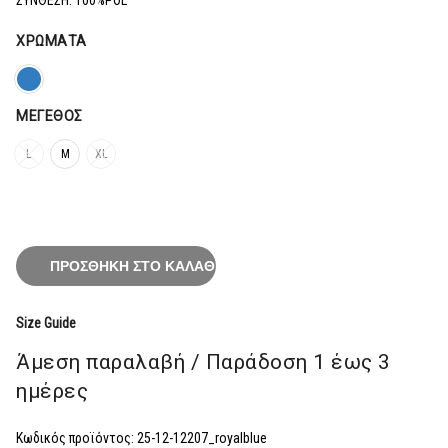
71,20€.
ΧΡΏΜΑΤΑ
ΜΈΓΕΘΟΣ
L
M
XL
ΠΡΟΣΘΉΚΗ ΣΤΟ ΚΑΛΆΘΙ
Size Guide
Άμεση παραλαβή / Παράδoση 1 έως 3
ημέρες
Κωδικός προϊόντος:
25-12-12207_royalblue