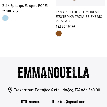
Σιέλ Εμπριμέ Εσάρπα FOREL
Original
Η
29,00
€
23,20
€
ΓΥΝΑΙΚΕΙΟ ΠΟΡΤΟΦΟΛΙ ΜΕ
price
τρέχουσα
ΕΞΩΤΕΡΙΚΑ ΓΑΖΙΑ ΣΕ ΣΧΕΔΙΟ
ΡΟΜΒΟΥ
was:
τιμή
Original
Η
18,95
€
15,16
€
29,00€.
είναι:
price
τρέχουσα
23,20€.
was:
τιμή
18,95€.
είναι:
15,16€.
Σωκράτους Παπαβασιλείου Νάξος, Eλλάδα 843 00
manouellaeleftheriou@gmail.com