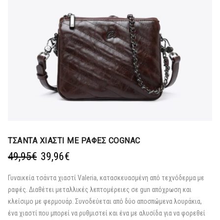
ΤΣΑΝΤΑ ΧΙΑΣΤΙ ΜΕ ΡΑΦΕΣ COGNAC
Original
Η
49,95
€
39,96
€
price
τρέχουσα
was:
τιμή
Γυναικεία τσάντα χιαστί Valeria, κατασκευασμένη από τεχνόδερμα με
49,95€.
είναι:
ραφές. Διαθέτει μεταλλικές λεπτομέρειες σε gun απόχρωση και
39,96€.
κλείσιμο με φερμουάρ. Συνοδεύεται από δύο αποσπώμενα λουράκια,
ένα χιαστί που μπορεί να ρυθμιστεί και ένα με αλυσίδα για να φορεθεί