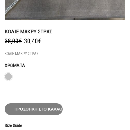
ΚΟΛΙΕ ΜΑΚΡΥ ΣΤΡΑΣ
Original
Η
38,00
€
30,40
€
price
τρέχουσα
was:
τιμή
ΚΟΛΙΕ ΜΑΚΡΥ ΣΤΡΑΣ
38,00€.
είναι:
30,40€.
ΧΡΏΜΑΤΑ
ΠΡΟΣΘΉΚΗ ΣΤΟ ΚΑΛΆΘΙ
Size Guide