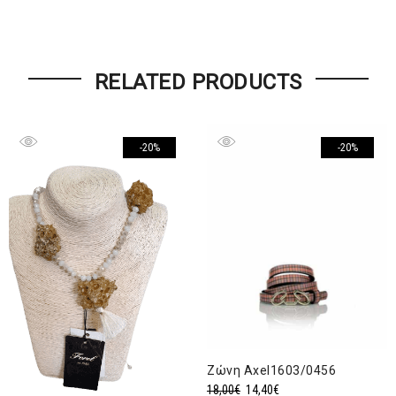
RELATED PRODUCTS
-20%
-20%
Ζώνη Αxel1603/0456
Original
Η
18,00
€
14,40
€