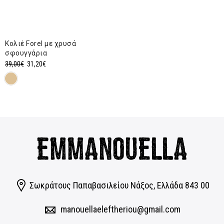
price
τρέχουσα
was:
τιμή
18,00€.
είναι:
Κολιέ Forel με χρυσά
14,40€.
σφουγγάρια
Original
Η
39,00
€
31,20
€
price
τρέχουσα
was:
τιμή
39,00€.
είναι:
31,20€.
Σωκράτους Παπαβασιλείου Νάξος, Eλλάδα 843 00
manouellaeleftheriou@gmail.com